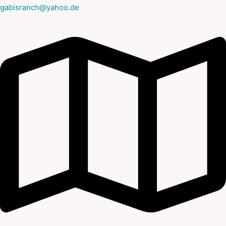
gabisranch@yahoo.de